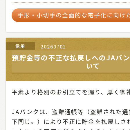
手形・小切手の全面的な電子化に向け
信用
20260701
預貯金等の不正な払戻しへのJAバ
いて
平素より格別のお引立てを賜り、厚く御
JAバンクは、盗難通帳等（盗難された通
下同じ。）により不正に貯金を払戻しされ