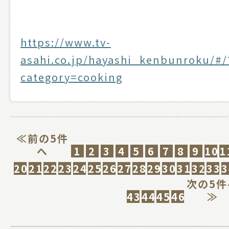
https://www.tv-
asahi.co.jp/hayashi_kenbunroku/#/
category=cooking
≪前の5件
へ
1
2
3
4
5
6
7
8
9
10
1
20
21
22
23
24
25
26
27
28
29
30
31
32
33
3
次の5件
43
44
45
46
≫