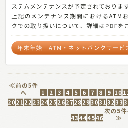
ステムメンテナンスが予定されておりま
上記のメンテナンス期間におけるATMお
クでの取り扱いについて、詳細はPDFを
年末年始 ATM・ネットバンクサービ
≪前の5件
へ
1
2
3
4
5
6
7
8
9
10
1
20
21
22
23
24
25
26
27
28
29
30
31
32
33
3
次の5件
43
44
45
46
≫