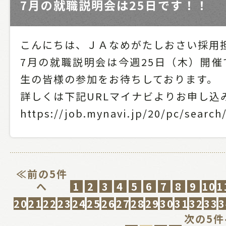
7月の就職説明会は25日です！！
こんにちは、ＪＡなめがたしおさい採用
7月の就職説明会は今週25日（木）開催
生の皆様の参加をお待ちしております。
詳しくは下記URLマイナビよりお申し込
https://job.mynavi.jp/20/pc/search
≪前の5件
へ
1
2
3
4
5
6
7
8
9
10
1
20
21
22
23
24
25
26
27
28
29
30
31
32
33
3
次の5件