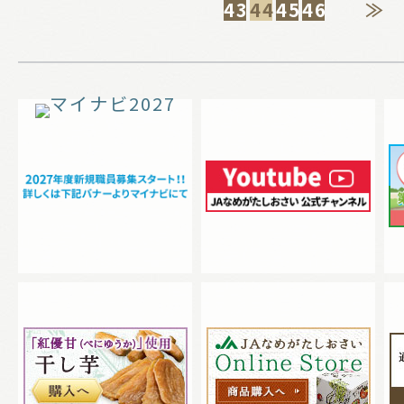
43
44
45
46
≫